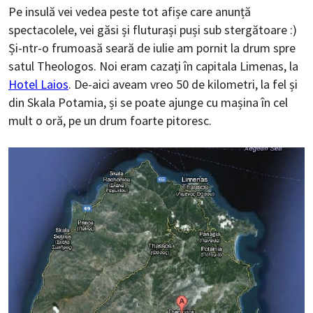
Pe insulă vei vedea peste tot afișe care anunță
spectacolele, vei găsi și fluturași puși sub stergătoare :)
Și-ntr-o frumoasă seară de iulie am pornit la drum spre
satul Theologos. Noi eram cazați în capitala Limenas, la
Hotel Laios
. De-aici aveam vreo 50 de kilometri, la fel și
din Skala Potamia, și se poate ajunge cu mașina în cel
mult o oră, pe un drum foarte pitoresc.