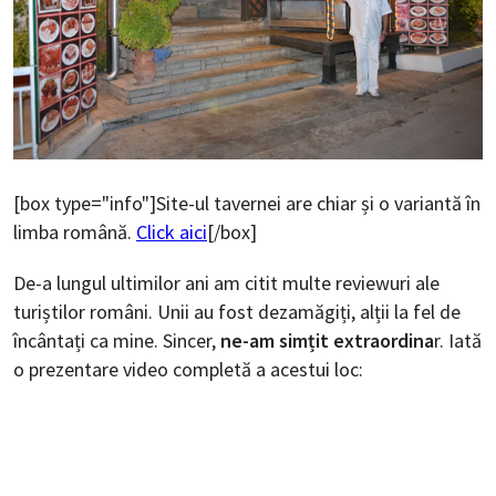
[box type="info"]Site-ul tavernei are chiar și o variantă în
limba română.
Click aici
[/box]
De-a lungul ultimilor ani am citit multe reviewuri ale
turiștilor români. Unii au fost dezamăgiți, alții la fel de
încântați ca mine. Sincer,
ne-am simțit extraordina
r. Iată
o prezentare video completă a acestui loc: