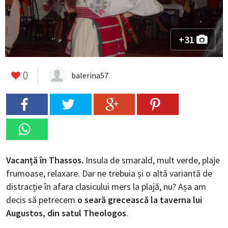
+31
0
balerina57
Vacanță în Thassos.
Insula de smarald, mult verde, plaje
frumoase, relaxare. Dar ne trebuia și o altă variantă de
distracție în afara clasicului mers la plajă, nu? Așa am
decis să petrecem
o
seară grecească la taverna lui
Augustos, din satul Theologos
.