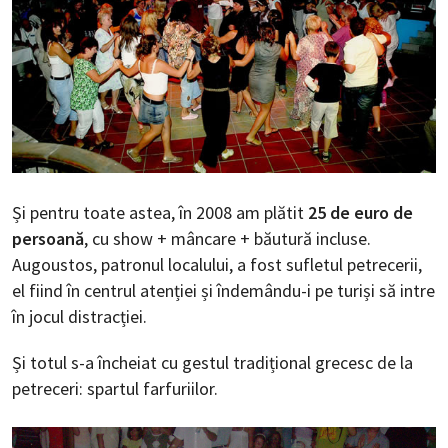
Și pentru toate astea, în 2008 am plătit
25 de euro de
persoană
, cu show + mâncare + băutură incluse.
Augoustos, patronul localului, a fost sufletul petrecerii,
el fiind în centrul atenției și îndemându-i pe turiși să intre
în jocul distracției.
Și totul s-a încheiat cu gestul tradițional grecesc de la
petreceri: spartul farfuriilor.