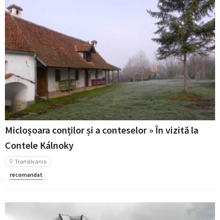
Micloșoara conților și a conteselor » În vizită la
Contele Kálnoky
Transilvania
recomandat