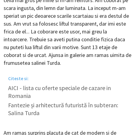
ceva mai gros pe mine si m-am reintors. Am coborat pe
scara ingusta, din lemn dar luminata. La inceput m-am
speriat un pic deoarece scarile scartaiau si era destul de
sus. Am vrut sa folosesc liftul transparent, dar imi este
frica de el... La coborare este usor, mai greu la
intoarcere. Trebuie sa aveti putina conditie fizica daca
nu puteti lua liftul din varii motive. Sunt 13 etaje de
coborat si de urcat. Ajunsa in galerie am ramas uimita de
frumusetea salinei Turda.
Citeste si:
AICI - lista cu oferte speciale de cazare in
Romania
Fantezie și arhitectură futuristă în subteran:
Salina Turda
Am ramas surprins placuta de cat de modern si de