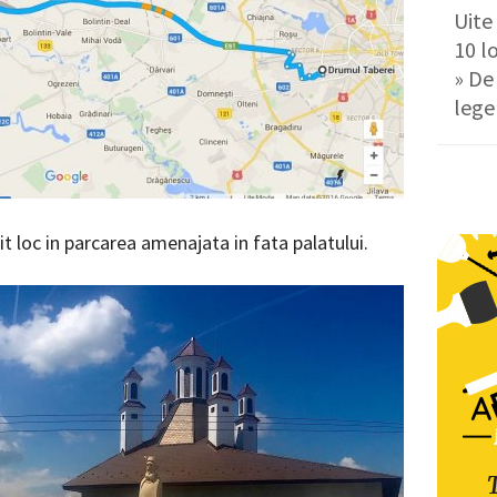
Uite
10 l
» De 
lege
 loc in parcarea amenajata in fata palatului.