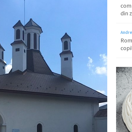
comp
din 
Andre
Româ
copi