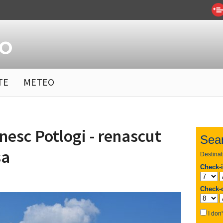
TE
METEO
nesc Potlogi - renascut
sa