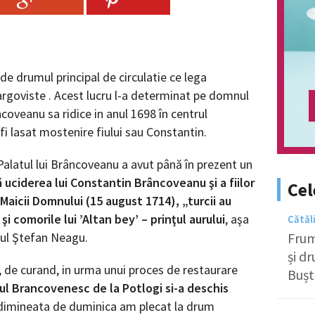
 de drumul principal de circulatie ce lega
argoviste . Acest lucru l-a determinat pe domnul
oveanu sa ridice in anul 1698 în centrul
 fi lasat mostenire fiului sau Constantin.
 Palatul lui Brâncoveanu a avut până în prezent un
 uciderea lui Constantin Brâncoveanu şi a fiilor
Cel
i Maicii Domnului (15 august 1714), „turcii au
i comorile lui ’Altan bey’ – prinţul aurului
, aşa
Cătăl
rul Ştefan Neagu.
Frum
și d
, de curand, in urma unui proces de restaurare
Bușt
ul Brancovenesc de la Potlogi si-a deschis
 dimineata de duminica am plecat la drum