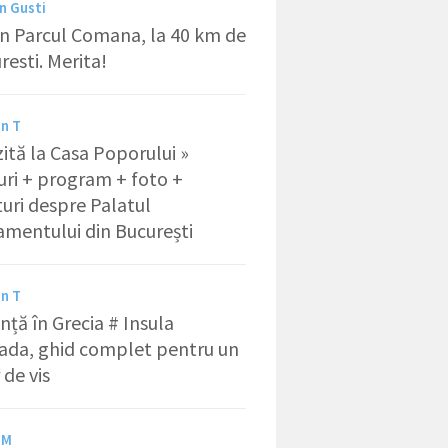
 Gusti
 in Parcul Comana, la 40 km de
resti. Merita!
in T
izită la Casa Poporului »
uri + program + foto +
uri despre Palatul
amentului din București
in T
nță în Grecia # Insula
ada, ghid complet pentru un
 de vis
 M