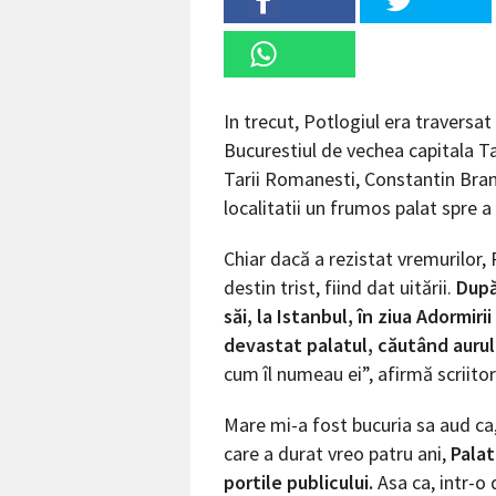
In trecut, Potlogiul era traversat
Bucurestiul de vechea capitala T
Tarii Romanesti, Constantin Branc
localitatii un frumos palat spre a
Chiar dacă a rezistat vremurilor,
destin trist, fiind dat uitării.
După
săi, la Istanbul, în ziua Adormiri
devastat palatul, căutând aurul ş
cum îl numeau ei”, afirmă scriito
Mare mi-a fost bucuria sa aud ca
care a durat vreo patru ani,
Palat
portile publicului.
Asa ca, intr-o