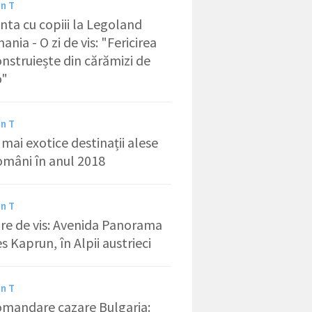
in T
nta cu copiii la Legoland
nia - O zi de vis: "Fericirea
onstruiește din cărămizi de
o"
in T
 mai exotice destinații alese
omâni în anul 2018
in T
re de vis: Avenida Panorama
s Kaprun, în Alpii austrieci
in T
mandare cazare Bulgaria: