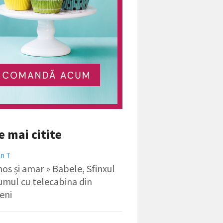
e mai citite
in T
os și amar » Babele, Sfinxul
rumul cu telecabina din
eni