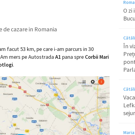
Roman
O zi
Bucu
ale de cazare in Romania
Cătăl
În v
 am facut 53 km, pe care i-am parcurs in 30
Preț
r. Am mers pe Autostrada
A1
pana spre
Corbii Mari
pont
otlogi
.
Parl
Cătăl
Vaca
Lefk
sejur
Maria