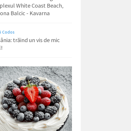
lexul White Coast Beach,
zona Balcic - Kavarna
i Codos
nia: trăind un vis de mic
l!