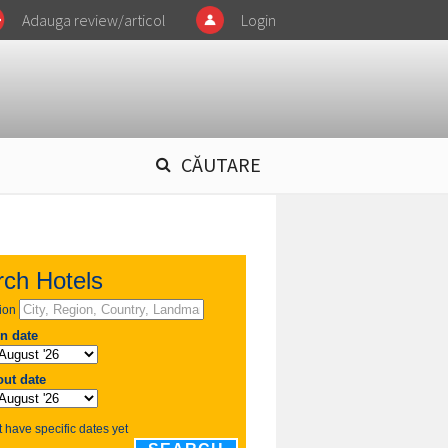
Adauga review/articol
Login
CĂUTARE