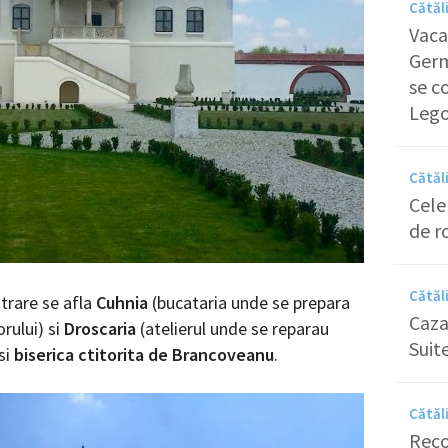
Cătăl
Vaca
Germa
se c
Leg
Cătăl
Cele
de r
Cătăl
ntrare se afla
Cuhnia
(bucataria unde se prepara
Caza
rului) si
Droscaria
(atelierul unde se reparau
Suite
si
biserica ctitorita de Brancoveanu
.
Cătăl
Reco