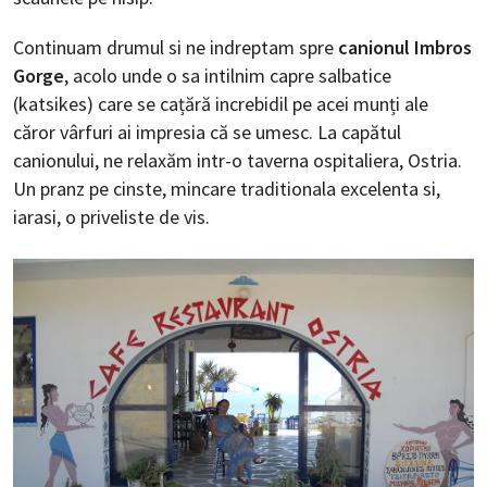
Continuam drumul si ne indreptam spre
canionul Imbros
Gorge
, acolo unde o sa intilnim capre salbatice
(katsikes) care se cațără increbidil pe acei munți ale
căror vârfuri ai impresia că se umesc. La capătul
canionului, ne relaxăm intr-o taverna ospitaliera, Ostria.
Un pranz pe cinste, mincare traditionala excelenta si,
iarasi, o priveliste de vis.