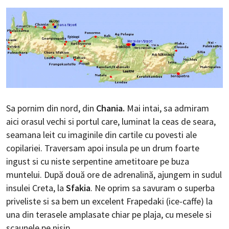
Sa pornim din nord, din
Chania.
Mai intai, sa admiram
aici orasul vechi si portul care, luminat la ceas de seara,
seamana leit cu imaginile din cartile cu povesti ale
copilariei. Traversam apoi insula pe un drum foarte
ingust si cu niste serpentine ametitoare pe buza
muntelui. După două ore de adrenalină, ajungem in sudul
insulei Creta, la
Sfakia
. Ne oprim sa savuram o superba
priveliste si sa bem un excelent Frapedaki (ice-caffe) la
una din terasele amplasate chiar pe plaja, cu mesele si
scaunele pe nisip.