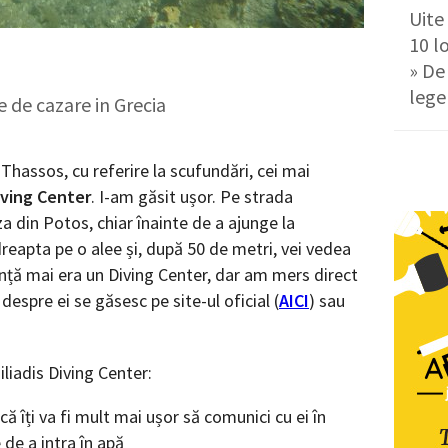
Uite
10 l
» De 
lege
le de cazare in Grecia
 Thassos, cu referire la scufundări, cei mai
Diving Center
. I-am găsit ușor. Pe strada
a din Potos, chiar înainte de a ajunge la
dreapta pe o alee și, după 50 de metri, vei vedea
anță mai era un Diving Center, dar am mers direct
 despre ei se găsesc pe site-ul oficial (
AICI
) sau
liadis Diving Center:
 că îți va fi mult mai ușor să comunici cu ei în
e de a intra în apă