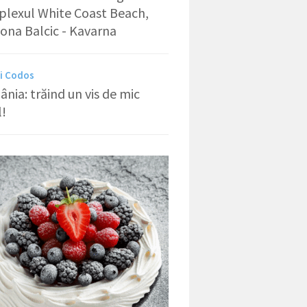
lexul White Coast Beach,
zona Balcic - Kavarna
i Codos
nia: trăind un vis de mic
l!