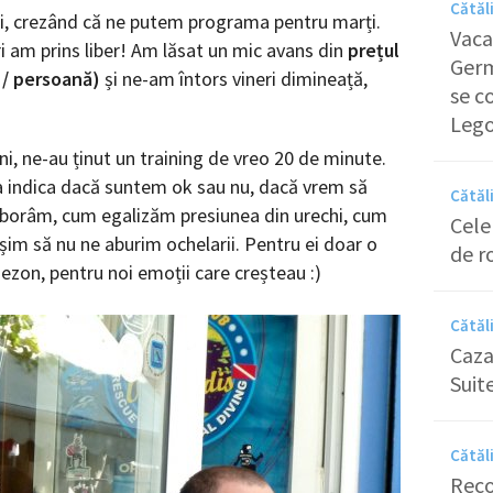
Cătăl
uni, crezând că ne putem programa pentru marți.
Vaca
ri am prins liber! Am lăsat un mic avans din
prețul
Germa
 / persoană)
și ne-am întors vineri dimineață,
se c
Leg
ni, ne-au ținut un training de vreo 20 de minute.
a indica dacă suntem ok sau nu, dacă vrem să
Cătăl
oborâm, cum egalizăm presiunea din urechi, cum
Cele
m să nu ne aburim ochelarii. Pentru ei doar o
de r
sezon, pentru noi emoții care creșteau :)
Cătăl
Caza
Suite
Cătăl
Reco