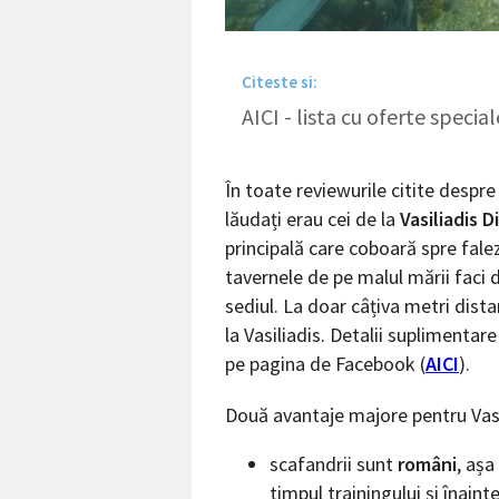
Citeste si:
AICI - lista cu oferte specia
În toate reviewurile citite despre
lăudați erau cei de la
Vasiliadis 
principală care coboară spre falez
tavernele de pe malul mării faci 
sediul. La doar câțiva metri dist
la Vasiliadis. Detalii suplimentare
pe pagina de Facebook (
AICI
).
Două avantaje majore pentru Vasi
scafandrii sunt
români
, așa
timpul trainingului și înaint