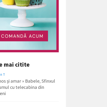
e mai citite
in T
os și amar » Babele, Sfinxul
rumul cu telecabina din
eni