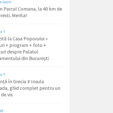
 Gusti
 in Parcul Comana, la 40 km de
resti. Merita!
in T
izită la Casa Poporului »
uri + program + foto +
uri despre Palatul
amentului din București
in T
nță în Grecia # Insula
ada, ghid complet pentru un
 de vis
 M