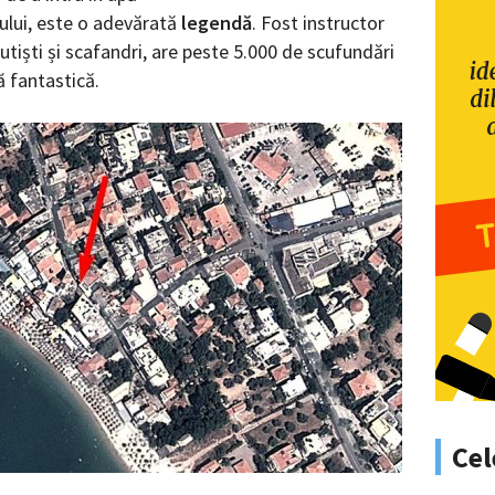
trului, este o adevărată
legendă
. Fost instructor
utiști și scafandri, are peste 5.000 de scufundări
ă fantastică.
Cel