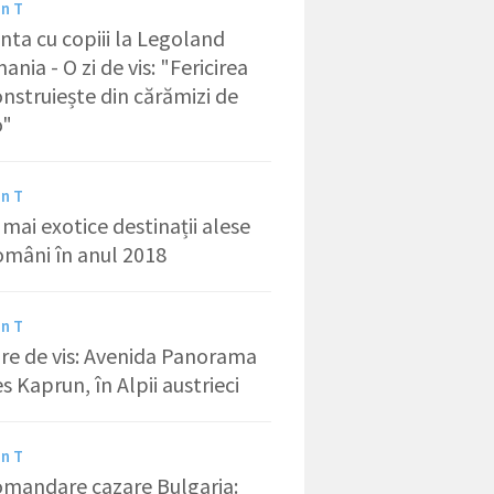
in T
nta cu copiii la Legoland
nia - O zi de vis: "Fericirea
onstruiește din cărămizi de
o"
in T
 mai exotice destinații alese
omâni în anul 2018
in T
re de vis: Avenida Panorama
s Kaprun, în Alpii austrieci
in T
mandare cazare Bulgaria: