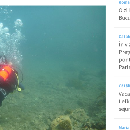
Roman
O zi
Bucu
Cătăl
În v
Preț
pont
Parl
Cătăl
Vaca
Lefk
sejur
Maria