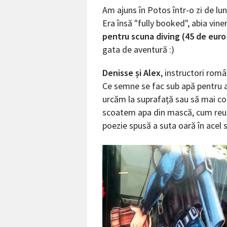
Am ajuns în Potos într-o zi de l
Era însă "fully booked", abia vine
pentru scuna diving (45 de euro
gata de aventură :)
Denisse și Alex
, instructori româ
Ce semne se fac sub apă pentru 
urcăm la suprafață sau să mai c
scoatem apa din mască, cum reuși
poezie spusă a suta oară în acel 