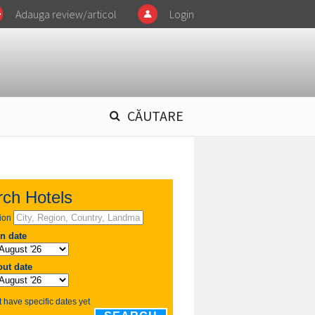
Adauga review/articol
Login
CĂUTARE