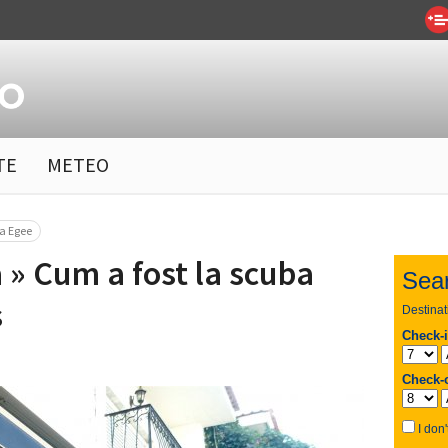
TE
METEO
ea Egee
 » Cum a fost la scuba
s