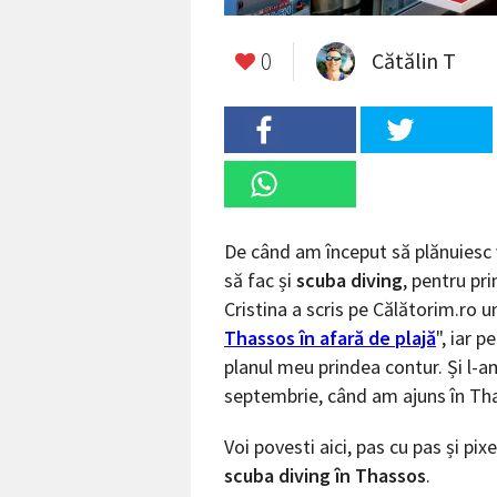
0
Cătălin T
De când am început să plănuiesc
să fac și
scuba diving
, pentru pri
Cristina a scris pe Călătorim.ro un 
Thassos în afară de plajă
", iar 
planul meu prindea contur. Și l-a
septembrie, când am ajuns în Th
Voi povesti aici, pas cu pas și pi
scuba diving în Thassos
.