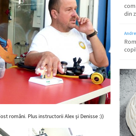
comp
din 
Andre
Româ
copi
 fost români. Plus instructorii Alex și Denisse :))