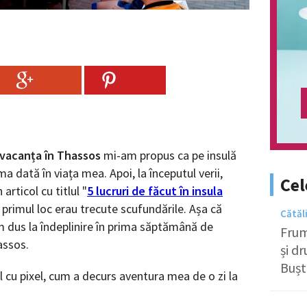
vacanța în Thassos
mi-am propus ca pe insulă
ma dată în viața mea. Apoi, la începutul verii,
Cel
articol cu titlul "
5 lucruri de făcut în insula
pe primul loc erau trecute scufundările. Așa că
Cătăl
m dus la îndeplinire în prima săptămână de
Frum
assos.
și d
Bușt
xel cu pixel, cum a decurs aventura mea de o zi la