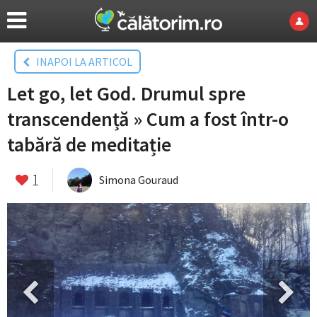
INAPOI LA ARTICOL
Let go, let God. Drumul spre
transcendență » Cum a fost într-o
tabără de meditație
1
Simona Gouraud