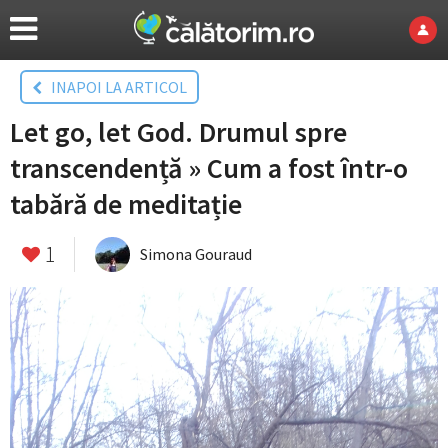
INAPOI LA ARTICOL
Let go, let God. Drumul spre
transcendență » Cum a fost într-o
tabără de meditație
1
Simona Gouraud