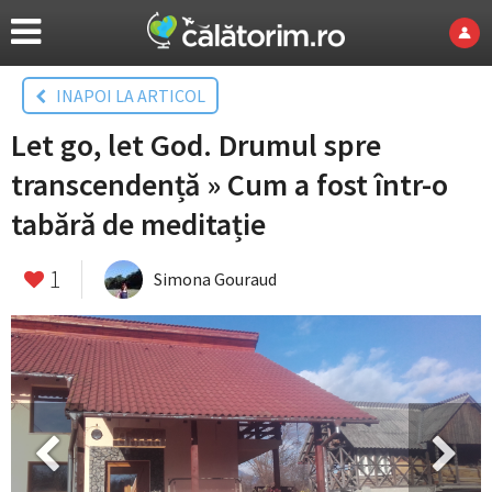
INAPOI LA ARTICOL
Let go, let God. Drumul spre
transcendență » Cum a fost într-o
tabără de meditație
1
Simona Gouraud