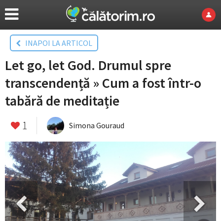
INAPOI LA ARTICOL
Let go, let God. Drumul spre
transcendență » Cum a fost într-o
tabără de meditație
1
Simona Gouraud