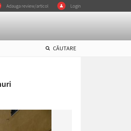
Adauga review/articol
Login
CĂUTARE
muri