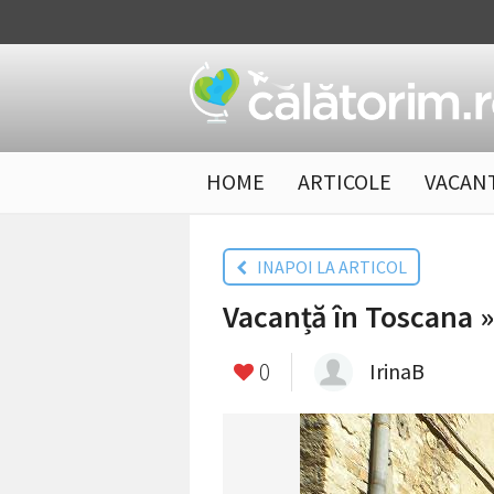
HOME
ARTICOLE
VACAN
INAPOI LA ARTICOL
Vacanță în Toscana »
0
IrinaB