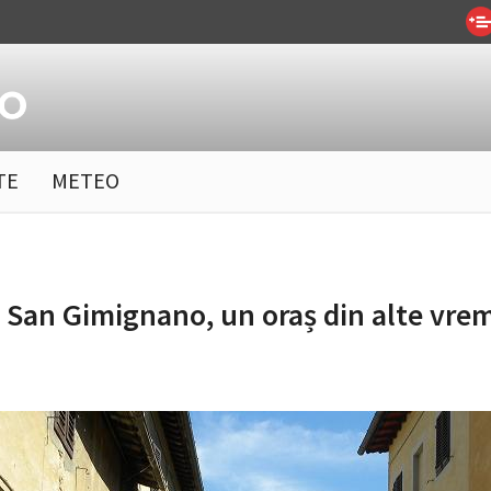
TE
METEO
 San Gimignano, un oraș din alte vre