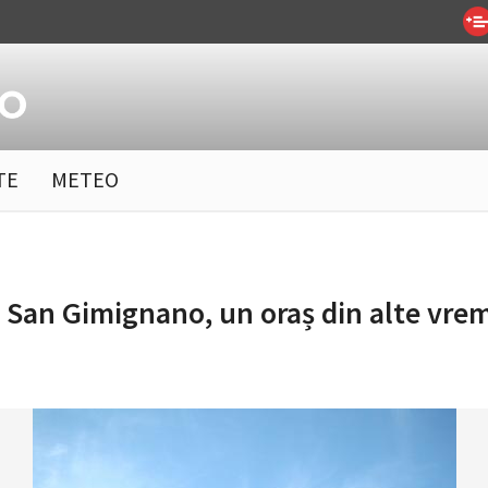
TE
METEO
 San Gimignano, un oraș din alte vre