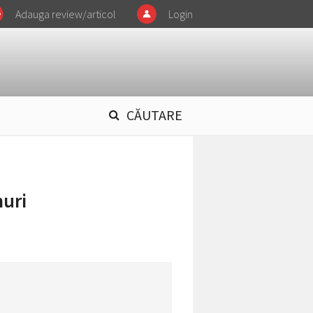
Adauga review/articol
Login
CĂUTARE
muri