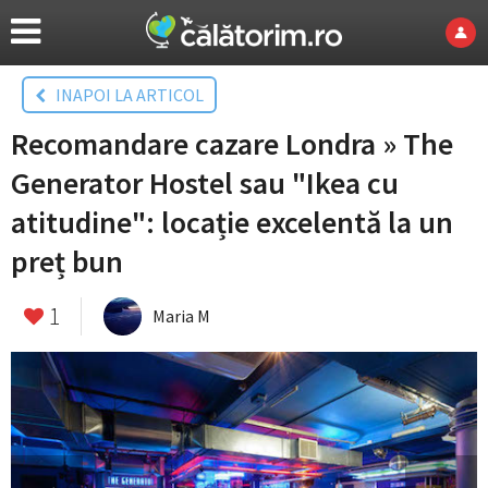
INAPOI LA ARTICOL
Recomandare cazare Londra » The
Generator Hostel sau "Ikea cu
atitudine": locație excelentă la un
preț bun
1
Maria M