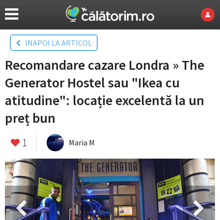
INAPOI LA ARTICOL
Recomandare cazare Londra » The
Generator Hostel sau "Ikea cu
atitudine": locație excelentă la un
preț bun
1
Maria M